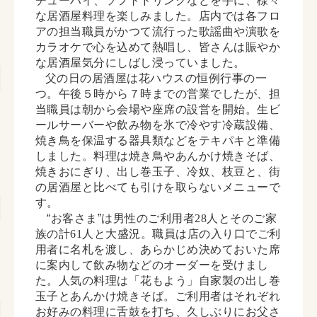
チューハイ、ソフトドリンクなどを手に、様々
な居酒屋料理を楽しみました。店内では各フロ
アの担当職員がかつて流行った歌謡曲や演歌を
カラオケで心を込めて熱唱し、皆さんは賑やか
な居酒屋気分にしばし浸っていました。
父の日の居酒屋は花ハウスの恒例行事の一
つ。午後５時から７時までの営業でしたが、担
当職員は朝から会場や座席の設営を開始。生ビ
ールサーバーや飲み物を氷で冷やす冷蔵設備、
焼き鳥を保温する器具類などをテキパキと準備
しました。料理は焼き鳥やあんかけ焼きそば、
焼きおにぎり、出し巻玉子、冷奴、枝豆と、街
の居酒屋と比べても引けを取らないメニューで
す。
“お客さま”は男性のご利用者
28
人とそのご家
族の計
61
人と大盛況。職員は店の入り口でご利
用者に名札を渡し、あらかじめ決めておいた席
に案内して飲み物などのオーダーを受けまし
た。人気の料理は「花もよう」自家製の出し巻
玉子とあんかけ焼きそば。ご利用者はそれぞれ
お好みの料理に舌鼓を打ち、久しぶりにお父さ