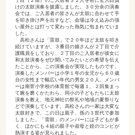
丁目（２階）のご入居者３２人を前に玄人顔負
けの太鼓演奏を披露しました。３０分余の演奏
会では、ご入居者の皆さんが太鼓に合わせて手
を叩き掛け声を出すなど、会場は冷え込みの強
い屋外とは打って変わった熱気に包まれていま
した。
高松さんは「雷鼓」で２０年ほど太鼓を叩き
続けていますが、３番目の娘さんが２丁目で介
護職員をしており、２丁目のご入居者が彼女に
和太鼓演奏をぜひ聞いてみたいとの希望を伝え
たことから、この演奏会が実現したものです。
演奏したメンバーは小学１年の女児から６０歳
台の女性まで幅広い年代の男女２０人。メンバ
ーは南菅小学校の体育館で毎週１、２回集まっ
て腕を磨くかたわら、同小の子どもたちに太鼓
演奏を教え、地元神社の祭礼や地域の夏祭りな
どで演奏しています。高松さんの一家は大変な
太鼓好きで、この日は親子、孫の３世代で参加
しました。「雷鼓」のメンバーには子どもが多
く、ほかにも４組の親子や叔母と姪のコンビが
熱演する姿が見られました。