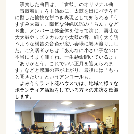
演奏した曲目は、「雷鼓」のオリジナル曲
「雷鼓着到」を手始めに、太鼓を臼にバチを杵
に擬した愉快な餅つき表現として知られる「う
すずみ太鼓」、陽気な沖縄民謡の「らん」など
６曲。メンバーは体全体を使って演じ、勇壮な
大太鼓やリズミカルな小太鼓の音、細く太く誘
うような横笛の音色が広い会場に響き渡りまし
た。ご入居者からは「あんなに小さい子なのに
本当にうまく叩くね。一生懸命聞いているよ」
「ありがとう。これでいい正月を迎えられま
す」などと感謝の声が上がり、最後には「もっ
と聞きたい」というアンコールも。
よみうりランド花ハウスでは、地域で様々な
ボランティア活動をしている方々の来訪を歓迎
します。