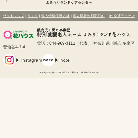
よみうりランドケアセンター
サイトマップ
|
リンク
|
個人情報保護方針
|
個人情報の利用目的
|
▶ 交通アクセス
読売光と愛の事業団
特別養護老人ホーム よみうりランド花ハウス
電話：044-969-3111（代表） 神奈川県川崎市多摩区
菅仙谷4-1-4
▶ Instagram
▶ note
Copyright (C) 2013 よみうりランド 花ハウス All Rights Reserved