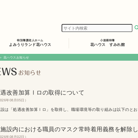
特別養護老人ホーム
小規模特養
よみうりランド花ハウス
花ハウス すみれ館
＞ 花ハウスお知らせ
処遇改善加算Ⅰロの取得について
026年08月05日）
施設は「処遇改善加算Ⅰロ」を取得し、職場環境等の取り組みは以下のとおりで
当施設内における職員のマスク常時着用義務を解除
026年08月02日）