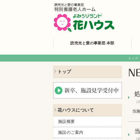
読売光と愛の事業団 本部
トップ
トップ
（2
花ハウスについて
当
施設概要
施設のご案内
（2