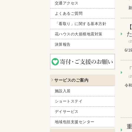
交通アクセス
新型
よくあるご質問
「看取り」に関する基本方針
【
花ハウスの大規模地震対策
（2
決算報告
6/
（2
サービスのご案内
令和
施設入居
ショートステイ
デイサービス
地域包括支援センター