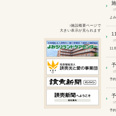
（2
よみ
施設概要ページで
大きい表示が見られます
（2
11
（2
（2
予