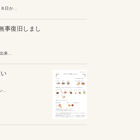
日か...
が無事復旧しまし
来...
願い
..