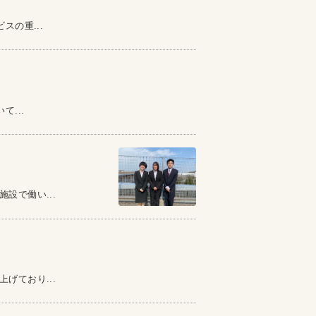
の重...
...
設で働い...
げており...